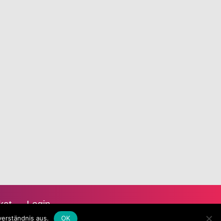
kat
Login
verständnis aus.
OK