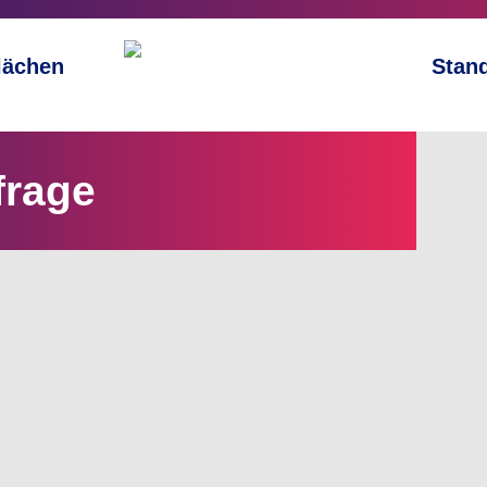
lächen
Stand
frage